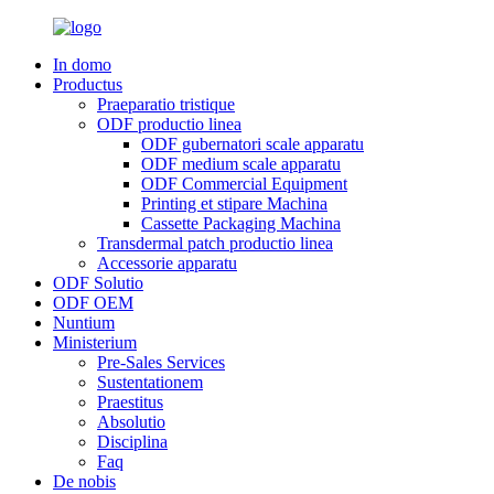
In domo
Productus
Praeparatio tristique
ODF productio linea
ODF gubernatori scale apparatu
ODF medium scale apparatu
ODF Commercial Equipment
Printing et stipare Machina
Cassette Packaging Machina
Transdermal patch productio linea
Accessorie apparatu
ODF Solutio
ODF OEM
Nuntium
Ministerium
Pre-Sales Services
Sustentationem
Praestitus
Absolutio
Disciplina
Faq
De nobis