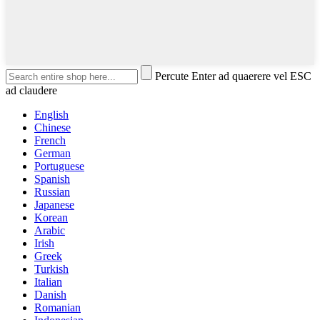
Percute Enter ad quaerere vel ESC
ad claudere
English
Chinese
French
German
Portuguese
Spanish
Russian
Japanese
Korean
Arabic
Irish
Greek
Turkish
Italian
Danish
Romanian