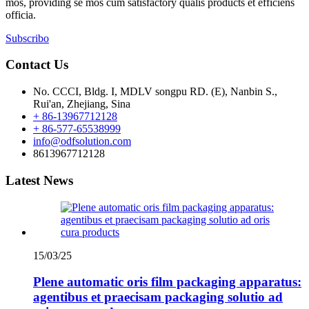
mos, providing se mos cum satisfactory qualis products et efficiens
officia.
Subscribo
Contact Us
No. CCCI, Bldg. I, MDLV songpu RD. (E), Nanbin S.,
Rui'an, Zhejiang, Sina
+ 86-13967712128
+ 86-577-65538999
info@odfsolution.com
8613967712128
Latest News
15/03/25
Plene automatic oris film packaging apparatus:
agentibus et praecisam packaging solutio ad