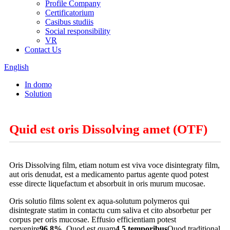
Profile Company
Certificatorium
Casibus studiis
Social responsibility
VR
Contact Us
English
In domo
Solution
Quid est oris Dissolving amet (OTF)
Oris Dissolving film, etiam notum est viva voce disintegraty film,
aut oris denudat, est a medicamento partus agente quod potest
esse directe liquefactum et absorbuit in oris murum mucosae.
Oris solutio films solent ex aqua-solutum polymeros qui
disintegrate statim in contactu cum saliva et cito absorbetur per
corpus per oris mucosae. Effusio efficientiam potest
pervenire
96.8%
, Quod est quam
4,5 temporibus
Quod traditional