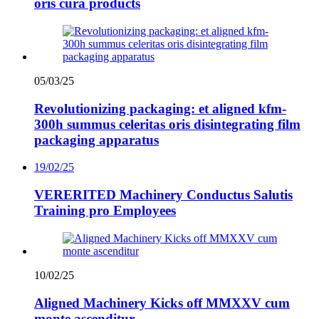
oris cura products
05/03/25
Revolutionizing packaging: et aligned kfm-
300h summus celeritas oris disintegrating film
packaging apparatus
19/02/25
VERERITED Machinery Conductus Salutis
Training pro Employees
10/02/25
Aligned Machinery Kicks off MMXXV cum
monte ascenditur