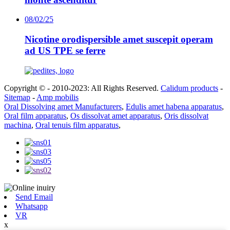
08/02/25
Nicotine orodispersible amet suscepit operam
ad US TPE se ferre
Copyright © - 2010-2023: All Rights Reserved.
Calidum products
-
Sitemap
-
Amp mobilis
Oral Dissolving amet Manufacturers
,
Edulis amet habena apparatus
,
Oral film apparatus
,
Os dissolvat amet apparatus
,
Oris dissolvat
machina
,
Oral tenuis film apparatus
,
Send Email
Whatsapp
VR
x